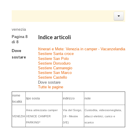
venezia
Indice articoli
Pagina 8
di 8
Itinerari e Mete: Venezia in camper - Vacanzelandia
Dove
Sestiere Santa croce
sostare
Sestiere San Polo
Sestiere Dorsoduro
Sestiere Cannaregio
Sestiere San Marco
Sestiere Castello
Dove sostare
Tutte le pagine
nome
tipo sosta
indirizzo
note
località
Area attrezzata camper
Via del Sorgo,
Custodita, videosorvegliata,
VENEZIA
VENICE CAMPER
19 - Mestre
allacci elettrici, carico e
PARKING*
(VE)
scarico