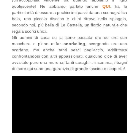
(un'accoppiata vincente da quando abbiamo il figlio
adolescente! Ne abbiamo parlato anche
QUI
, ha la
particolarità di essere a pochissimi passi da una scenografica
baia, una piccola discesa e ci si ritrova nella spiaggia,
secondo noi, più bella di Le Castella, un fiordo naturale che
regala scorci unici.
Gli uomini di casa se la sono passata ore ed ore con
maschera e pinne a far
snorkeling
, scorgendo ora uno
scorfano, ma anche tanti pesci pagliaccio, addirittura
confrontandosi con altri appassionati, qualcuno dice di aver
avvistato pure una murena, tanti saraghi... insomma, i bagni
di mare qui sono una garanzia di grande fascino e scoperte!