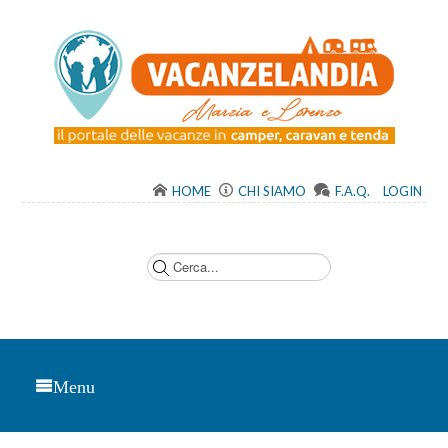
HOME
CHI SIAMO
F.A.Q.
LOGIN
C
e
r
c
a
.
.
.
Menu