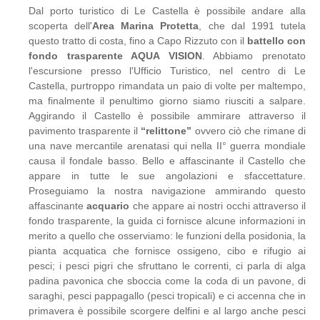
Dal porto turistico di Le Castella è possibile andare alla
scoperta dell'
Area Marina Protetta
, che dal 1991 tutela
questo tratto di costa, fino a Capo Rizzuto con il
battello con
fondo trasparente AQUA VISION
. Abbiamo prenotato
l'escursione presso l'Ufficio Turistico, nel centro di Le
Castella, purtroppo rimandata un paio di volte per maltempo,
ma finalmente il penultimo giorno siamo riusciti a salpare.
Aggirando il Castello è possibile ammirare attraverso il
pavimento trasparente il
“relittone”
ovvero ciò che rimane di
una nave mercantile arenatasi qui nella II° guerra mondiale
causa il fondale basso. Bello e affascinante il Castello che
appare in tutte le sue angolazioni e sfaccettature.
Proseguiamo la nostra navigazione ammirando questo
affascinante
acquario
che appare ai nostri occhi attraverso il
fondo trasparente, la guida ci fornisce alcune informazioni in
merito a quello che osserviamo: le funzioni della posidonia, la
pianta acquatica che fornisce ossigeno, cibo e rifugio ai
pesci; i pesci pigri che sfruttano le correnti, ci parla di alga
padina pavonica che sboccia come la coda di un pavone, di
saraghi, pesci pappagallo (pesci tropicali) e ci accenna che in
primavera è possibile scorgere delfini e al largo anche pesci