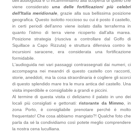
dell'audioguida e ci incamminiamo alla scoperta di quello che
viene considerato
una delle fortificazioni più celebri
dell'Italia meridionale
, grazie alla sua bellissima posizione
geografica. Questo isolotto roccioso su cui è posto il castello,
in certi periodi dell'anno viene isolato dalla terraferma in
quanto l'istmo di terra viene ricoperto dall'alta marea.
Posizione strategia (riusciva a controllare dal Golfo di
Squillace a Capo Rizzuta) e struttura difensiva contro le
incursioni saracene, era considerata una fortificazione
formidabile.
L'audioguida nei vari passaggi contrassegnati dai numeri, ci
accompagna nei meandri di questo castello con racconti,
storie, aneddoti, ma la cosa straordinaria è cogliere gli scorci
di questo splendido mare tra le mura antica del castello. Una
visita imperdibile e consigliabile a grandi e piccini.
Al termine di questa visita ci deliziamo il palato in uno dei
locali più consigliati e gettonati:
ristorante da Mimmo
, in
zona Porto, è consigliabile prenotare perché è molto
frequentato! Che cosa abbiamo mangiato?! Qualche foto che
parla da sé la condividiamo così potete meglio comprendere
la nostra cena luculliana.