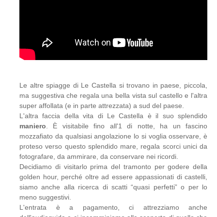
Le altre spiagge di Le Castella si trovano in paese, piccola,
ma suggestiva che regala una bella vista sul castello e l'altra
super affollata (e in parte attrezzata) a sud del paese.
L'altra faccia della vita di Le Castella è il suo splendido
maniero
. È visitabile fino all'1 di notte, ha un fascino
mozzafiato da qualsiasi angolazione lo si voglia osservare, è
proteso verso questo splendido mare, regala scorci unici da
fotografare, da ammirare, da conservare nei ricordi.
Decidiamo di visitarlo prima del tramonto per godere della
golden hour, perché oltre ad essere appassionati di castelli,
siamo anche alla ricerca di scatti “quasi perfetti” o per lo
meno suggestivi.
L'entrata è a pagamento, ci attrezziamo anche