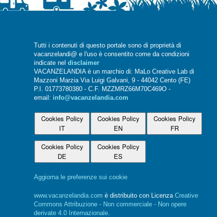
Tutti i contenuti di questo portale sono di proprietà di
vacanzelandi@ e l'uso è consentito come da condizioni
indicate nel
disclaimer
VACANZELANDIA è un marchio di: MaLo Creative Lab di
Mazzoni Marzia Via Luigi Galvani, 9 - 44042 Cento (FE)
P.I. 01773780380 - C.F. MZZMRZ66M70C469O -
email:
info@vacanzelandia.com
Cookies Policy
Cookies Policy
Cookies Policy
IT
EN
FR
Cookies Policy
Cookies Policy
DE
ES
Aggiorna le preferenze sui cookie
www.vacanzelandia.com
è distribuito con Licenza
Creative
Commons Attribuzione - Non commerciale - Non opere
derivate 4.0 Internazionale
.