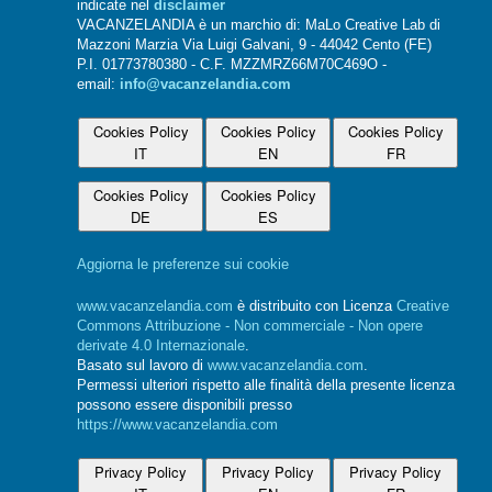
indicate nel
disclaimer
VACANZELANDIA è un marchio di: MaLo Creative Lab di
Mazzoni Marzia Via Luigi Galvani, 9 - 44042 Cento (FE)
P.I. 01773780380 - C.F. MZZMRZ66M70C469O -
email:
info@vacanzelandia.com
Cookies Policy
Cookies Policy
Cookies Policy
IT
EN
FR
Cookies Policy
Cookies Policy
DE
ES
Aggiorna le preferenze sui cookie
www.vacanzelandia.com
è distribuito con Licenza
Creative
Commons Attribuzione - Non commerciale - Non opere
derivate 4.0 Internazionale
.
Basato sul lavoro di
www.vacanzelandia.com
.
Permessi ulteriori rispetto alle finalità della presente licenza
possono essere disponibili presso
https://www.vacanzelandia.com
Privacy Policy
Privacy Policy
Privacy Policy