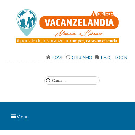
HOME
CHI SIAMO
F.A.Q.
LOGIN
C
e
r
c
a
.
.
.
Menu