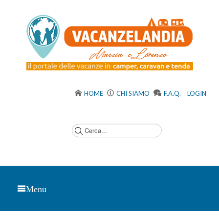
HOME
CHI SIAMO
F.A.Q.
LOGIN
C
e
r
c
a
.
.
.
Menu