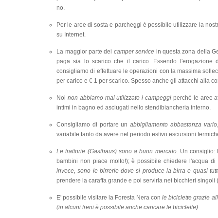
no.
Per le aree di sosta e parcheggi è possibile utilizzare la no
su Internet.
La maggior parte dei
camper service
in questa zona della Ge
paga sia lo scarico che il carico. Essendo l'erogazione 
consigliamo di effettuare le operazioni con la massima solleci
per carico e € 1 per scarico. Spesso anche gli attacchi alla 
Noi
non abbiamo mai utilizzato i campeggi
perché le aree at
intimi in bagno ed asciugati nello stendibiancheria interno.
Consigliamo di portare un
abbigliamento abbastanza vario
variabile tanto da avere nel periodo estivo escursioni term
Le trattorie (Gasthaus) sono a buon mercato.
Un consiglio:
bambini non piace molto!); è possibile chiedere l'acqua d
invece, sono le birrerie dove si produce la birra e quasi t
prendere la caraffa grande e poi servirla nei bicchieri singoli 
E' possibile visitare la Foresta Nera con
le biciclette grazie al
(in alcuni treni è possibile anche caricare le biciclette).