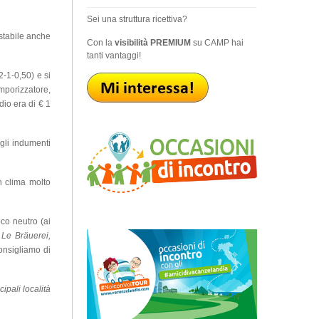
Sei una struttura ricettiva?
istabile anche
Con la
visibilità PREMIUM
su CAMP hai
tanti vantaggi!
-1-0,50) e si
mporizzatore,
dio era di € 1
gli indumenti
n clima molto
co neutro (ai
.
Le Bräuerei,
onsigliamo di
ipali località