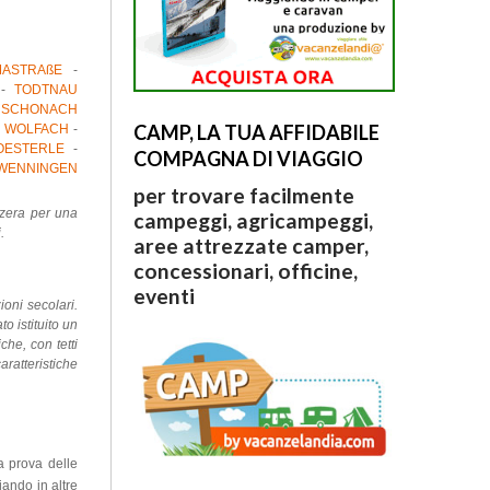
ASTRAßE
-
-
TODTNAU
-
SCHONACH
CAMP, LA TUA AFFIDABILE
-
WOLFACH
-
OESTERLE
-
COMPAGNA DI VIAGGIO
HWENNINGEN
per trovare facilmente
zzera per una
campeggi, agricampeggi,
.
aree attrezzate camper,
concessionari, officine,
eventi
ioni secolari.
o istituito un
he, con tetti
aratteristiche
a prova delle
iando in altre