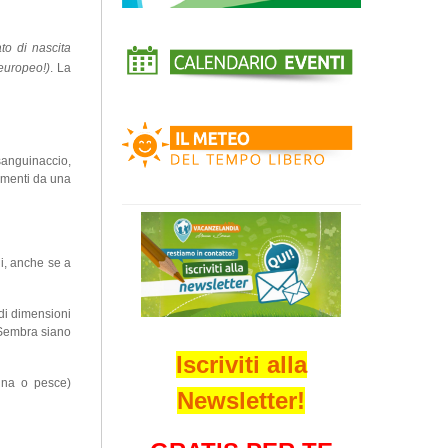
cato di nascita
europeo!)
. La
sanguinaccio,
rimenti da una
i, anche se a
ndi dimensioni
. Sembra siano
Iscriviti alla
ina o pesce)
Newsletter!