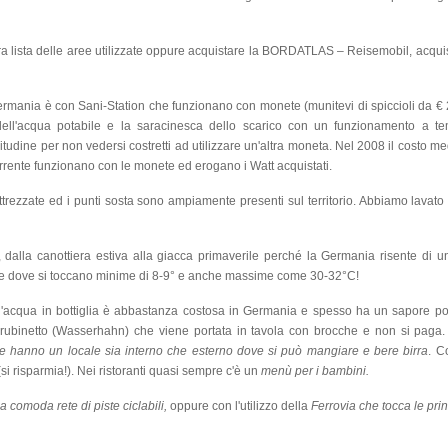
stra lista delle aree utilizzate oppure acquistare la BORDATLAS – Reisemobil, acqu
rmania è con Sani-Station che funzionano con monete (munitevi di spiccioli da € 2
dell'acqua potabile e la saracinesca dello scarico con un funzionamento a te
tudine per non vedersi costretti ad utilizzare un'altra moneta. Nel 2008 il costo me
corrente funzionano con le monete ed erogano i Watt acquistati.
trezzate ed i punti sosta sono ampiamente presenti sul territorio. Abbiamo lavato 
, dalla canottiera estiva alla giacca primaverile perché la Germania risente di u
iche dove si toccano minime di 8-9° e anche massime come 30-32°C!
 l'acqua in bottiglia è abbastanza costosa in Germania e spesso ha un sapore po
i rubinetto (Wasserhahn) che viene portata in tavola con brocche e non si paga
utte hanno un locale sia interno che esterno dove si può mangiare e bere birra
. C
(si risparmia!). Nei ristoranti quasi sempre c'è un
menù per i bambini.
la comoda rete di piste ciclabili,
oppure con l'utilizzo della
Ferrovia che tocca le princ