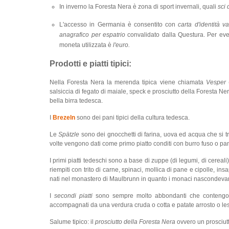
In inverno la Foresta Nera è zona di sport invernali, quali
sci 
L'accesso in Germania è consentito con
carta d'identità va
anagrafico per espatrio
convalidato dalla Questura. Per even
moneta utilizzata è
l'euro.
Prodotti e piatti tipici:
Nella Foresta Nera la merenda tipica viene chiamata
Vesper
(
salsiccia di fegato di maiale, speck e prosciutto della Foresta Ner
bella birra tedesca.
I
Brezeln
sono dei pani tipici della cultura tedesca.
Le
Spätzle
sono dei gnocchetti di farina, uova ed acqua che si t
volte vengono dati come primo piatto conditi con burro fuso o pa
I primi piatti tedeschi sono a base di zuppe (di legumi, di cereal
riempiti con trito di carne, spinaci, mollica di pane e cipolle, i
nati nel monastero di Maulbrunn in quanto i monaci nascondevan
I
secondi piatti
sono sempre molto abbondanti che contengono
accompagnati da una verdura cruda o cotta e patate arrosto o les
Salume tipico: il
prosciutto della Foresta Nera
ovvero un prosciutt