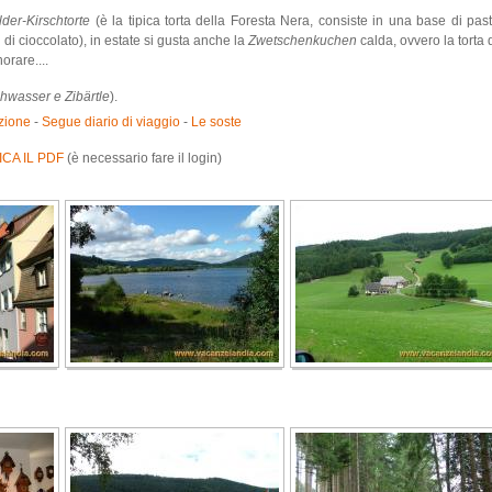
der-Kirschtorte
(è la tipica torta della Foresta Nera, consiste in una base di pas
 di cioccolato), in estate si gusta anche la
Zwetschenkuchen
calda, ovvero la torta
orare....
chwasser e Zibärtle
).
zione
-
Segue diario di viaggio
-
Le soste
CA IL PDF
(è necessario fare il login)