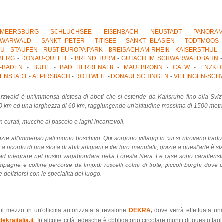
MEERSBURG
-
SCHLUCHSEE
-
EISENBACH
-
NEUSTADT
-
PANORAM
HWARWALD
-
SANKT PETER
-
TITISEE
-
SANKT BLASIEN
-
TODTMOOS
AU
-
STAUFEN
-
RUST-EUROPA PARK
-
BREISACH AM RHEIN
-
KAISERSTHUL
IBERG
-
DONAU-QUELLE
-
BREND TURM
-
GUTACH IM SCHWARWALDBAHN
-BADEN
-
BÜHL
-
BAD HERRENALB
-
MAULBRONN
-
CALW
-
ENZKL
ENSTADT
-
ALPIRSBACH
-
ROTTWEIL
-
DONAUESCHINGEN
-
VILLINGEN-SC
F
zwald è un'immensa distesa di abeti che si estende da Karlsruhe fino alla Svi
 km ed una larghezza di 60 km, raggiungendo un'altitudine massima di 1500 metri
en curati, mucche al pascolo e laghi incantevoli.
ie all'immenso patrimonio boschivo. Qui sorgono villaggi in cui si ritrovano tradiz
icordo di una storia di abili artigiani e dei loro manufatti; grazie a quest'arte è stat
 integrare nel nostro vagabondare nella Foresta Nera. Le case sono caratteristic
mpagne e colline percorse da limpidi ruscelli colmi di trote, piccoli borghi dove c
e deliziarsi con le specialità del luogo.
il mezzo in un'officina autorizzata a revisione
DEKRA
,
dove verrà effettuata un
ekraitalia.it
. In alcune città tedesche è obbligatorio circolare muniti di questo tagl