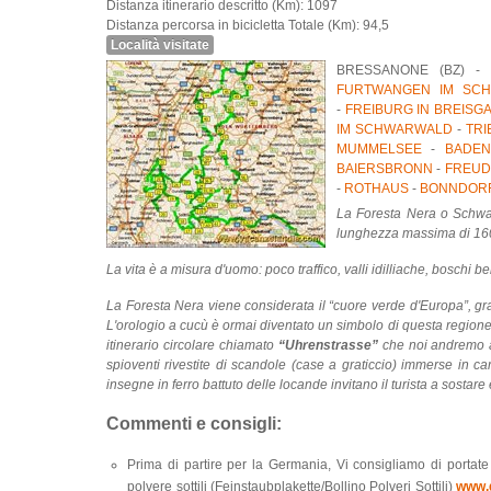
Distanza itinerario descritto (Km): 1097
Distanza percorsa in bicicletta Totale (Km): 94,5
Località visitate
BRESSANONE (BZ) -
FURTWANGEN IM SC
-
FREIBURG IN BREISG
IM SCHWARWALD
-
TR
MUMMELSEE
-
BADEN
BAIERSBRONN
-
FREUD
-
ROTHAUS
-
BONNDOR
La Foresta Nera o Schwar
lunghezza massima di 160
La vita è a misura d'uomo: poco traffico, valli idilliache, boschi b
La Foresta Nera viene considerata il “cuore verde d'Europa”, graz
L'orologio a cucù è ormai diventato un simbolo di questa regione a r
itinerario circolare chiamato
“Uhrenstrasse”
che noi andremo ad
spioventi rivestite di scandole (case a graticcio) immerse in ca
insegne in ferro battuto delle locande invitano il turista a sostare 
Commenti e consigli:
Prima di partire per la Germania, Vi consigliamo di portate 
polvere sottili (Feinstaubplakette/Bollino Polveri Sottili)
www.d