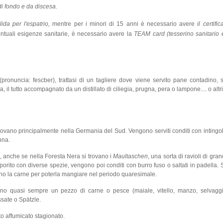
di fondo e da discesa.
lida per l'espatrio,
mentre per i minori di 15 anni è necessario avere
il certifi
tuali esigenze sanitarie, è necessario avere la
TEAM card (tesserino sanitario 
pronuncia: fescber), trattasi di un tagliere dove viene servito pane contadino, 
a, il tutto accompagnato da un distillato di ciliegia, prugna, pera o lampone.... o alt
rovano principalmente nella Germania del Sud. Vengono serviti conditi con intingol
nna.
i), anche se nella Foresta Nera si trovano i
Maultaschen
, una sorta di ravioli di gra
nsaporito con diverse spezie, vengono poi conditi con burro fuso o saltati in padella
o la carne per poterla mangiare nel periodo quaresimale.
 quasi sempre un pezzo di carne o pesce (maiale, vitello, manzo, selvagg
sate o Spätzle.
o affumicato stagionato.