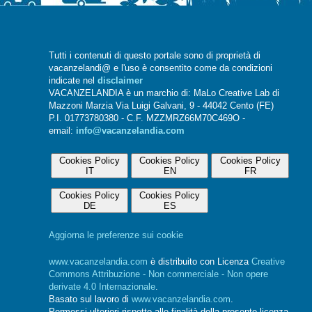
Tutti i contenuti di questo portale sono di proprietà di
vacanzelandi@ e l'uso è consentito come da condizioni
indicate nel
disclaimer
VACANZELANDIA è un marchio di: MaLo Creative Lab di
Mazzoni Marzia Via Luigi Galvani, 9 - 44042 Cento (FE)
P.I. 01773780380 - C.F. MZZMRZ66M70C469O -
email:
info@vacanzelandia.com
Cookies Policy
Cookies Policy
Cookies Policy
IT
EN
FR
Cookies Policy
Cookies Policy
DE
ES
Aggiorna le preferenze sui cookie
www.vacanzelandia.com
è distribuito con Licenza
Creative
Commons Attribuzione - Non commerciale - Non opere
derivate 4.0 Internazionale
.
Basato sul lavoro di
www.vacanzelandia.com
.