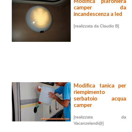
Modifica plafoniera
camper da
incandescenza a led
[realizzata da Claudio B]
Modifica tanica per
riempimento
serbatoio acqua
camper
[realizzata da
Vacanzelandi@]