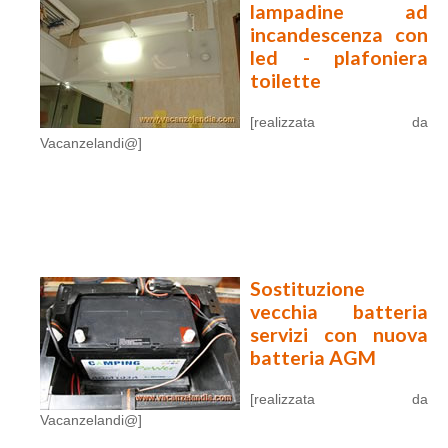
lampadine ad
incandescenza con
led - plafoniera
toilette
[realizzata da
Vacanzelandi@]
Sostituzione
vecchia batteria
servizi con nuova
batteria AGM
[realizzata da
Vacanzelandi@]