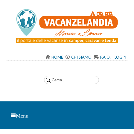
HOME
CHI SIAMO
F.A.Q.
LOGIN
C
e
r
c
a
.
.
.
Menu