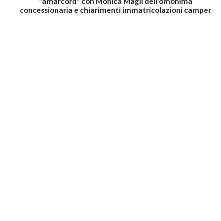
"amarcord" con Monica Magli dell'omonima
concessionaria e chiarimenti immatricolazioni camper