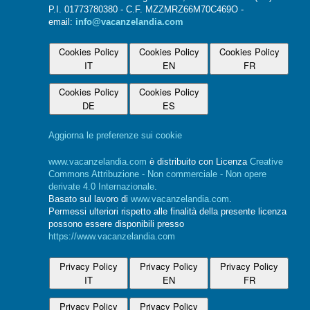
P.I. 01773780380 - C.F. MZZMRZ66M70C469O -
email:
info@vacanzelandia.com
Cookies Policy
Cookies Policy
Cookies Policy
IT
EN
FR
Cookies Policy
Cookies Policy
DE
ES
Aggiorna le preferenze sui cookie
www.vacanzelandia.com
è distribuito con Licenza
Creative
Commons Attribuzione - Non commerciale - Non opere
derivate 4.0 Internazionale
.
Basato sul lavoro di
www.vacanzelandia.com
.
Permessi ulteriori rispetto alle finalità della presente licenza
possono essere disponibili presso
https://www.vacanzelandia.com
Privacy Policy
Privacy Policy
Privacy Policy
IT
EN
FR
Privacy Policy
Privacy Policy