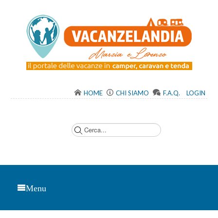
HOME
CHI SIAMO
F.A.Q.
LOGIN
C
e
r
c
a
.
.
.
Menu