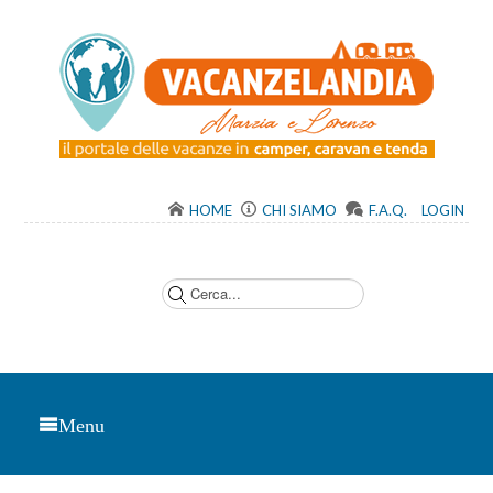
HOME
CHI SIAMO
F.A.Q.
LOGIN
C
e
r
c
a
.
.
.
Menu