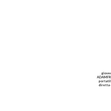
gioved
ADAMFRES
portati
diretta