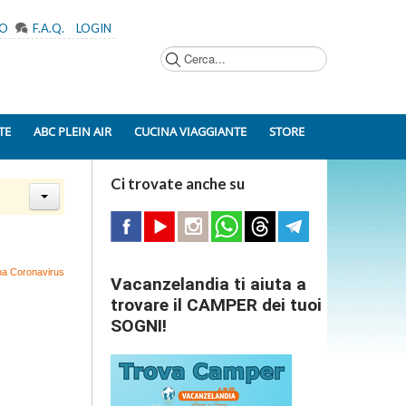
MO
F.A.Q.
LOGIN
Cerca...
TE
ABC PLEIN AIR
CUCINA VIAGGIANTE
STORE
Ci trovate anche su
ena Coronavirus
Vacanzelandia ti aiuta a
trovare il CAMPER dei tuoi
SOGNI!