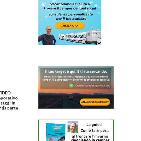
VIDEO -
aporativo
taggi in
nda parte