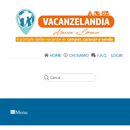
HOME
CHI SIAMO
F.A.Q.
LOGIN
C
e
r
c
a
.
.
.
Menu