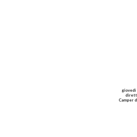
giovedì
diret
Camper di