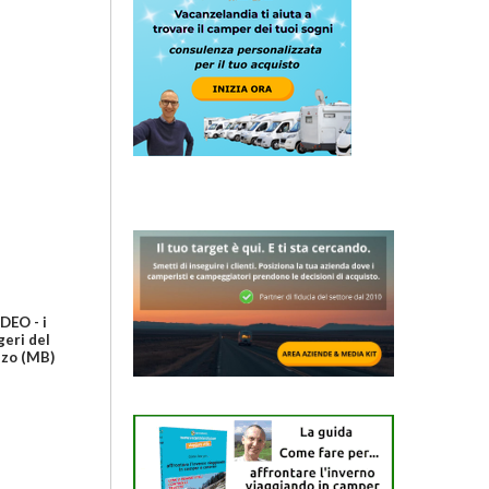
DEO - i
geri del
zzo (MB)